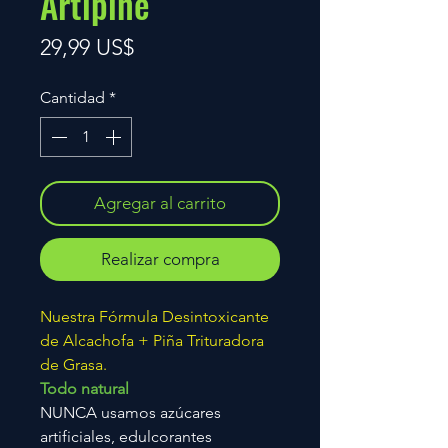
Artipine
Precio
29,99 US$
Cantidad
*
Agregar al carrito
Realizar compra
Nuestra Fórmula Desintoxicante
de Alcachofa + Piña Trituradora
de Grasa.
Todo natural
NUNCA usamos azúcares
artificiales, edulcorantes