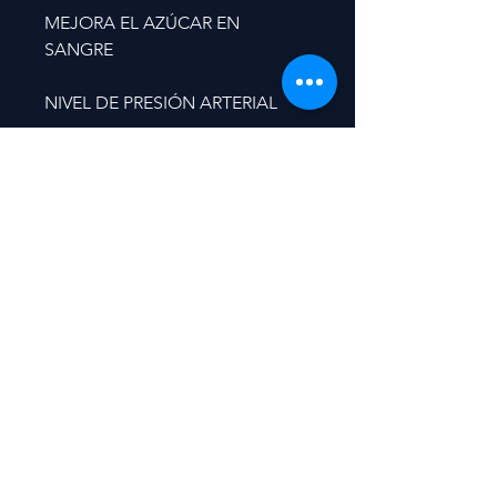
MEJORA EL AZÚCAR EN
SANGRE
NIVEL DE PRESIÓN ARTERIAL
LIMPIE EL COLON
ELIMINE LOS PARÁSITOS
DAÑINOS
DESINTOXICAR EL HÍGADO
¡Deje de desperdiciar su salud y
dinero!
¿Está probando todo tipo de
productos que le prometen un
mundo y medio, pero que no
cumplen las promesas y no
logran mejoras notables? Perder